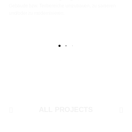
Gebäude bzw. Teilbereiche umzubauen, zu sanieren
und/oder zu modernisieren.
ALL PROJECTS