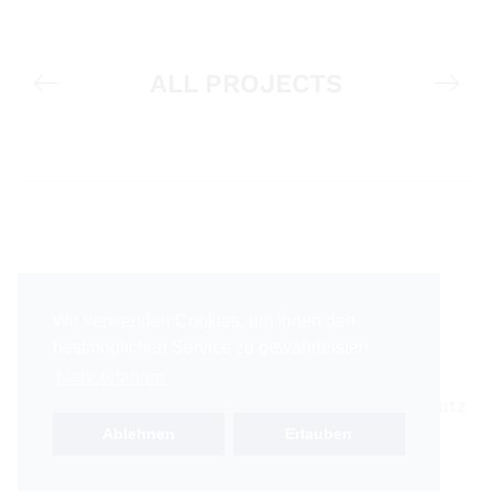
ALL PROJECTS
Architekturbüro in Dachau
Wir verwenden Cookies, um Ihnen den
bestmöglichen Service zu gewährleisten.
Mehr erfahren
© Siegfried Khuon 2024 |
Impressum
|
Datenschutz
Ablehnen
Erlauben